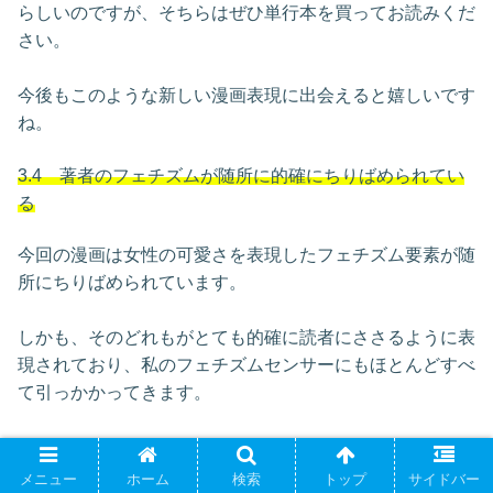
らしいのですが、そちらはぜひ単行本を買ってお読みくだ
さい。
今後もこのような新しい漫画表現に出会えると嬉しいです
ね。
3.4 著者のフェチズムが随所に的確にちりばめられてい
る
今回の漫画は女性の可愛さを表現したフェチズム要素が随
所にちりばめられています。
しかも、そのどれもがとても的確に読者にささるように表
現されており、私のフェチズムセンサーにもほとんどすべ
て引っかかってきます。
教室にある自分の机の上に好きな女子がお尻からのっから
れてしまうシーンであったり、帰宅途中で一緒に帰るとき
メニュー
ホーム
検索
トップ
サイドバー