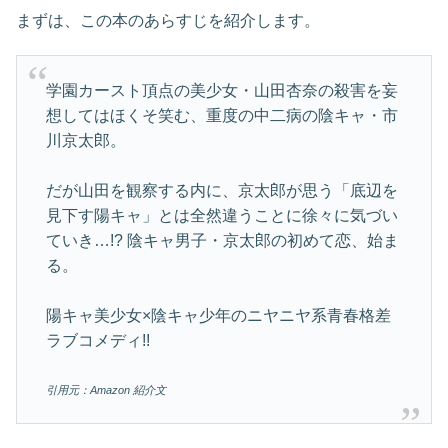
まずは、この本のあらすじを紹介します。
学園カースト頂点の美少女・山田杏奈の殺害を妄
想してはほくそ笑む、重度の中二病の陰キャ・市
川京太郎。
だが山田を観察する内に、京太郎が思う「底辺を
見下す陽キャ」とは全然違うことに徐々に気づい
ていき…!? 陰キャ男子・京太郎の初めて恋、始ま
る。
陽キャ美少女×陰キャ少年のニヤニヤ系青春格差
ラブコメディ!!
引用元：Amazon 紹介文