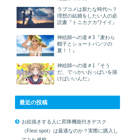
ラブコメは新たな時代へ？
理想の結婚をしたい人の必
読書『トニカクカワイイ』
神絵師への道＃3『麦わら
帽子とショートパンツの
夏！！』
神絵師への道＃1『そう
だ、でっかいおっぱいを描
けばいいんだ』
最近の投稿
お絵描きする人に昇降機能付きデスク
（Flexi spot）は最適なのか？実際に購入し
てみた感想