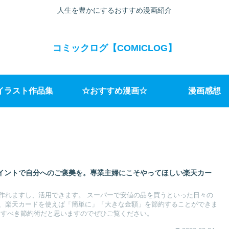
人生を豊かにするおすすめ漫画紹介
コミックログ【COMICLOG】
イラスト作品集
☆おすすめ漫画☆
漫画感想
イントで自分へのご褒美を。専業主婦にこそやってほしい楽天カー
。
作れますし、活用できます。 スーパーで安値の品を買うといった日々の
、楽天カードを使えば「簡単に」「大きな金額」を節約することができま
用すべき節約術だと思いますのでぜひご覧ください。