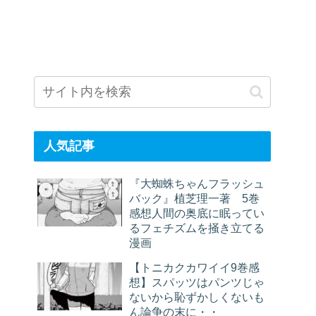
人気記事
『大蜘蛛ちゃんフラッシュ
バック』植芝理一著 5巻
感想人間の奥底に眠ってい
るフェチズムを掻き立てる
漫画
【トニカクカワイイ9巻感
想】スパッツはパンツじゃ
ないから恥ずかしくないも
ん論争の末に・・