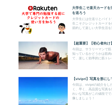
大学生こそ楽天カードを
を送ろう
大学生には仕送りとバイト
生こそクレジットカードを
節約して楽しい大学生活を
【超重要】【初心者向け
今回は、サラリーマンで筋
知っているかどうかは筋肉
て、楽しく効率的に筋トレ
【vivipri】写真を形に
今回は、vivipriの紹介
く、早く、高品質な写真を
れいな写真がこの値段でで
像しましょう！