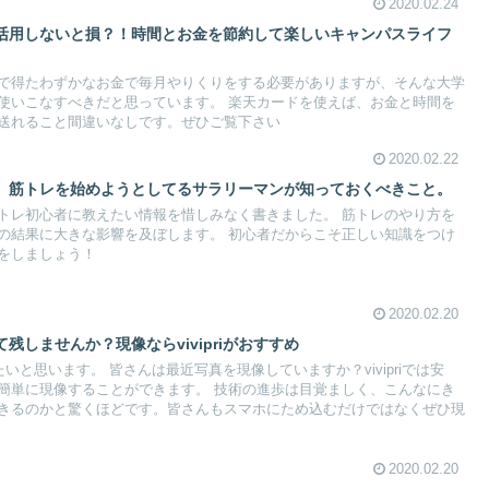
2020.02.24
活用しないと損？！時間とお金を節約して楽しいキャンパスライフ
で得たわずかなお金で毎月やりくりをする必要がありますが、そんな大学
使いこなすべきだと思っています。 楽天カードを使えば、お金と時間を
送れること間違いなしです。ぜひご覧下さい
2020.02.22
】筋トレを始めようとしてるサラリーマンが知っておくべきこと。
トレ初心者に教えたい情報を惜しみなく書きました。 筋トレのやり方を
の結果に大きな影響を及ぼします。 初心者だからこそ正しい知識をつけ
をしましょう！
2020.02.20
して残しませんか？現像ならvivipriがおすすめ
をしたいと思います。 皆さんは最近写真を現像していますか？vivipriでは安
簡単に現像することができます。 技術の進歩は目覚ましく、こんなにき
きるのかと驚くほどです。皆さんもスマホにため込むだけではなくぜひ現
2020.02.20