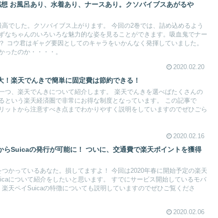
感想 お風呂あり、水着あり、ナースあり。クソバイブスあがるや
最高でした。クソバイブス上がります。 今回の2巻では、詰め込めるよう
ずなちゃんのいろいろな魅力的な姿を見ることができます。吸血鬼でナー
？ コウ君はギャグ要因としてのキャラをいかんなく発揮していました。
かったのか・・・・。
2020.02.20
大！楽天でんきで簡単に固定費は節約できる！
一つ、楽天でんきについて紹介します。 楽天でんきを選べばたくさんの
るという楽天経済圏で非常にお得な制度となっています。 この記事で
リットから注意すべき点までわかりやすく説明をしていますのでぜひごら
2020.02.16
らSuicaの発行が可能に！ ついに、交通費で楽天ポイントを獲得
aをつかっているあなた。損してますよ！ 今回は2020年春に開始予定の楽天
icaについて紹介をしたいと思います。 すでにサービス開始しているモバ
て、楽天ペイSuicaの特徴についても説明していますのでぜひご覧くださ
2020.02.06