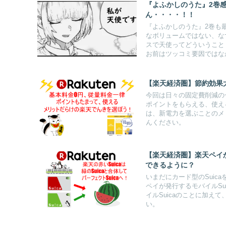
『よふかしのうた』2巻
ん・・・・！！
『よふかしのうた』2巻も
なボリュームではない、な
スで天使ってどういうこと
お前はツッコミ要因ではな
【楽天経済圏】節約効果
今回は日々の固定費削減の
ポイントをもらえる、使え
は、新電力を選ぶことのメ
んください。
【楽天経済圏】楽天ペイか
できるように？
いまだにカード型のSuic
ペイが発行するモバイルSu
イルSuicaのことに加え
い。