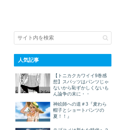
人気記事
【トニカクカワイイ9巻感
想】スパッツはパンツじゃ
ないから恥ずかしくないも
ん論争の末に・・
神絵師への道＃3『麦わら
帽子とショートパンツの
夏！！』
ラブコメは新たな時代へ？