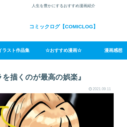
人生を豊かにするおすすめ漫画紹介
コミックログ【COMICLOG】
イラスト作品集
☆おすすめ漫画☆
漫画感想
ラを描くのが最高の娯楽』
2021.09.11