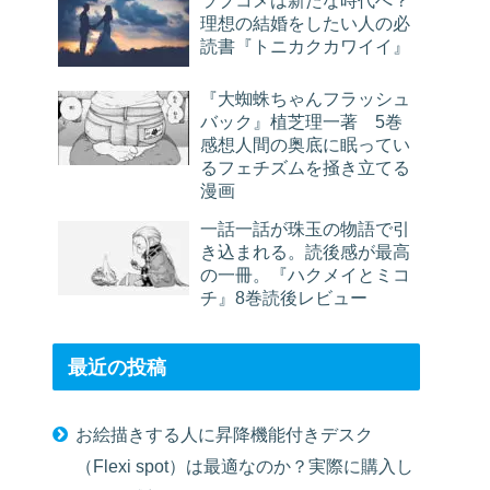
理想の結婚をしたい人の必
読書『トニカクカワイイ』
『大蜘蛛ちゃんフラッシュ
バック』植芝理一著 5巻
感想人間の奥底に眠ってい
るフェチズムを掻き立てる
漫画
一話一話が珠玉の物語で引
き込まれる。読後感が最高
の一冊。『ハクメイとミコ
チ』8巻読後レビュー
最近の投稿
お絵描きする人に昇降機能付きデスク
（Flexi spot）は最適なのか？実際に購入し