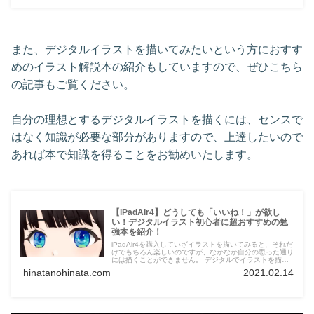
方 ・どのような点につまづきやすいのか知りたい方 ・肌
色にどの色を使えばいいのか迷子になってしまっている方
・9ヶ月でどれだけうまくなれるのか知りたい方
また、デジタルイラストを描いてみたいという方におすす
めのイラスト解説本の紹介もしていますので、ぜひこちら
の記事もご覧ください。
自分の理想とするデジタルイラストを描くには、センスで
はなく知識が必要な部分がありますので、上達したいので
あれば本で知識を得ることをお勧めいたします。
【iPadAir4】どうしても「いいね！」が欲し
い！デジタルイラスト初心者に超おすすめの勉
強本を紹介！
iPadAir4を購入していざイラストを描いてみると、それだ
けでもちろん楽しいのですが、なかなか自分の思った通り
には描くことができません。 デジタルでイラストを描く
際には知らないといけない知識がたくさんあることに、こ
hinatanohinata.com
2021.02.14
の数ヶ月で気づきました。 今回は、その知識を得るため
に私が読んだ本の中から初心者に特におすすめの本をいく
つか紹介をさせていただきます。