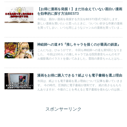
ャラの魅力が最大限発揮できるシーンを自分自身で表現できるとい
うのが楽しいです。
【お得に漫画を発掘！】まだ出会えていない面白い漫画
を効率的に探す方法BEST3
今回は、面白い漫画を発掘する方法をBEST3形式で紹介します。
新しい漫画を買いたいと思ったときに、ついつい好きな作家の漫画
を買ってしまい、いつも同じようなジャンルの漫画を買っていませ
んか？今回紹介するのは、いままで読んだことのないジャンルの漫
画を探すときに、お得に、かつ効率的に探す方法をお伝えしたいと
思います。
神絵師への道＃5『推しキャラを描くのが最高の娯楽』
こんにちは。ひゅうがです。 今回も神絵師への道も第5回となりま
した。 今回は100カノの推しキャラである院田唐音ちゃんのモデ
ル撮影風のイラストを描いてみました。普段の唐音ちゃんとはちょ
っと違った大人な唐音ちゃんを描くことができたのではないかと思
っています。唐音ちゃん最高！
漫画をお得に購入できる？紙よりも電子書籍を選ぶ理由
今回は、紙よりも電子書籍を選ぶ理由について記事を書いていきま
す。 今の時代、圧倒的に電子書籍が便利です。 紙の良さももちろ
んありますが、今後のことを考えると電子書籍を使わないのは損で
しかありません。 今回は電子書籍のメリット・デメリットと、そ
しておすすめな電子書籍サービスを具体的に紹介したいと思いま
す。
スポンサーリンク