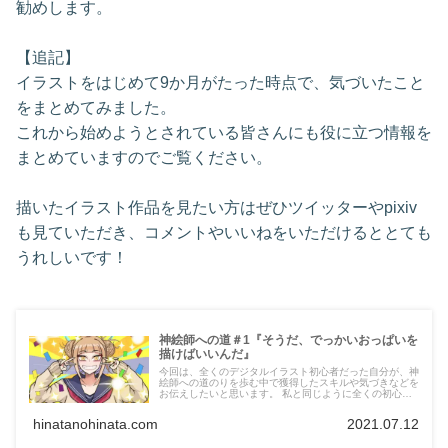
勧めします。
【追記】
イラストをはじめて9か月がたった時点で、気づいたこと
をまとめてみました。
これから始めようとされている皆さんにも役に立つ情報を
まとめていますのでご覧ください。
描いたイラスト作品を見たい方はぜひツイッターやpixiv
も見ていただき、コメントやいいねをいただけるととても
うれしいです！
神絵師への道＃1『そうだ、でっかいおっぱいを
描けばいいんだ』
今回は、全くのデジタルイラスト初心者だった自分が、神
絵師への道のりを歩む中で獲得したスキルや気づきなどを
お伝えしたいと思います。 私と同じように全くの初心者
にこそ、早い時期に知ってもらいたいテクニックや情報が
盛りだくさんですので、ぜひご覧ください。 この記事は
hinatanohinata.com
2021.07.12
以下のような方におすすめです。 ・デジタルイラスト初
心者なので、うまく描けるようになるポイントを知りたい