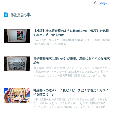
hyuga
関連記事
【検証】橋本環奈様のようにBookLive で充実した休日
を本当に過ごせるのか
こんにちわ。ひゅうが（@hinatanohyuga）です。今回は、橋本環
奈さんがCMをしているBoo...
電子書籍端末は使い分けが重要。漫画におすすめな端末
紹介
電子書籍で漫画を読んでみたいと思っている人も、実際にどうやっ
て読むのかがイメージできずに踏み出せずにいませんか？ 私もそ
うでした。 しかし、一度電子書籍で漫画を読んでしまうと、紙に
は戻れない圧倒的な良さがありましたので、今回はその魅力と、電
子書籍で漫画を読むのに適した端末についても合わせて紹介をしま
す。
神絵師への道＃7 『夏だ！ビーチだ！水着だ！カワイ
イを描こう！』
今回は真夏のビーチで最高にカワイイ唐音ちゃんを描いてみまし
た。 唐音ちゃんはツッコミ役で元気っ子なので、開放的で明るい
シーンが似合う！！ 前回は夜の暗いシーンでしたが、個人的には
太陽がさんさんと降り注ぐ場所を描くのが楽しいですね。好きなキ