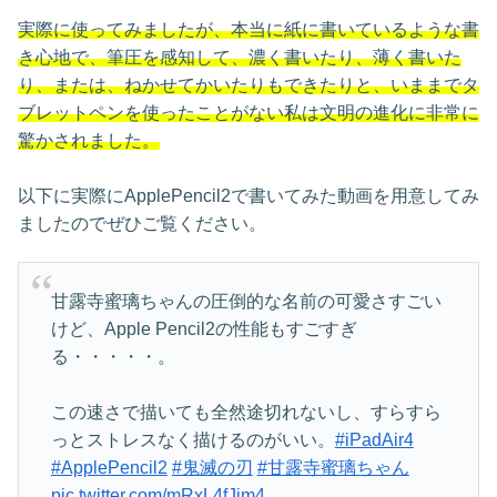
実際に使ってみましたが、本当に紙に書いているような書
き心地で、筆圧を感知して、濃く書いたり、薄く書いた
り、または、ねかせてかいたりもできたりと、いままでタ
ブレットペンを使ったことがない私は文明の進化に非常に
驚かされました。
以下に実際にApplePencil2で書いてみた動画を用意してみ
ましたのでぜひご覧ください。
甘露寺蜜璃ちゃんの圧倒的な名前の可愛さすごい
けど、Apple Pencil2の性能もすごすぎ
る・・・・・。
この速さで描いても全然途切れないし、すらすら
っとストレスなく描けるのがいい。
#iPadAir4
#ApplePencil2
#鬼滅の刃
#甘露寺蜜璃ちゃん
pic.twitter.com/mRxL4fJjm4