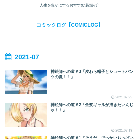
人生を豊かにするおすすめ漫画紹介
コミックログ【COMICLOG】
2021-07
神絵師への道＃3『麦わら帽子とショートパン
ツの夏！！』
2021.07.25
神絵師への道＃2『金髪ギャルが描きたいんじ
ゃ！！』
2021.07.19
神絵師への道＃1『そうだ、でっかいおっぱい