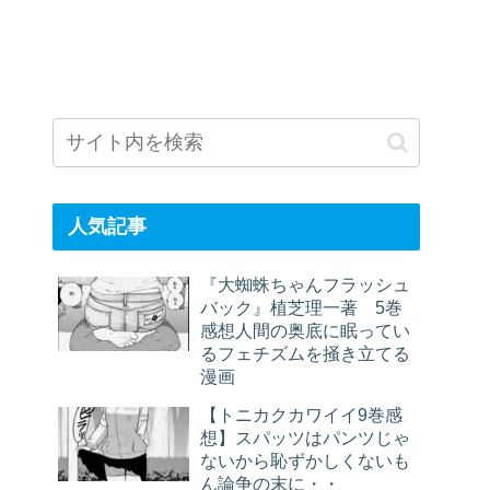
人気記事
『大蜘蛛ちゃんフラッシュ
バック』植芝理一著 5巻
感想人間の奥底に眠ってい
るフェチズムを掻き立てる
漫画
【トニカクカワイイ9巻感
想】スパッツはパンツじゃ
ないから恥ずかしくないも
ん論争の末に・・