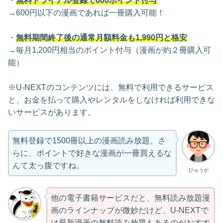
・
無料トライアル登録で600ポイント付与
→600円以下の漫画であれば一冊購入可能！
・
無料期間終了後の通常月額料金も1,990円と格安
→毎月1,200円相当のポイント付与（漫画が約２冊購入可
能）
※U-NEXTのコンテンツには、無料で利用できるサービス
と、お金を払って購入やレンタルをしなければ利用できな
いサービスがあります。
無料登録で1500冊以上の漫画読み放題。さ
らに、ポイントで好きな漫画が一冊買えるな
んて太っ腹ですね。
ひゅうが
他の電子書籍サービスだと、無料読み放題漫
画のラインナップが微妙だけど、U-NEXTで
は最新漫画の無料読み放題もあるのがおすす