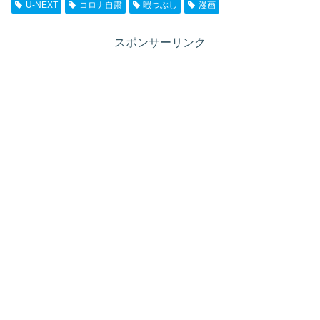
U-NEXT
コロナ自粛
暇つぶし
漫画
スポンサーリンク