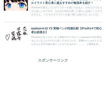
ルイラスト初心者に超おすすめの勉強本を紹介！
iPadAir4を購入していざイラストを描いてみると、それだけでもち
ろん楽しいのですが、なかなか自分の思った通りには描くことがで
きません。 デジタルでイラストを描く際には知らないといけない
知識がたくさんあることに、この数ヶ月で気づきました。 今回
は、その知識を得るために私が読んだ本の中から初心者に特におす
すめの本をいくつか紹介をさせていただきます。
applepencil2 VS 実物ペンの性能比較【iPadAir4で初心
者お絵描き】
iPadAir4になってせっかく最新のデジタルペンapplepencil2が使え
るようになったのだから使ってみたいけど、実物のペンみたいにす
らすらと文字や線を描くことができるのか・・・。 と疑問を持っ
ている方も多いと思いますので、今回はapplepencil2を初めて使っ
てみた実感を描いていきたいと思います。
スポンサーリンク