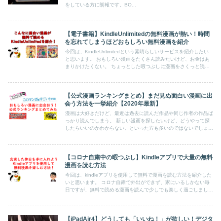
をしている方に朗報です。BO...
【電子書籍】KindleUnlimitedの無料漫画が熱い！時間
を忘れてしまうほどおもしろい無料漫画を紹介
今回は、KindleUnlimitedという素晴らしいサービスを紹介したい
と思います。 おもしろい漫画をたくさん読みたいけど、お金はあ
まりかけたくない。 ちょっとした暇つぶしに漫画をさくっと読み
たい。 こういった方にとても最適なサービスとなっていますの
で、ぜひご覧ください。 おすすめな無料漫画も紹介しています！
【公式漫画ランキングまとめ】まだ見ぬ面白い漫画に出
会う方法を一挙紹介【2020年最新】
漫画は大好きだけど、最近は過去に読んだ作品や同じ作者の作品ば
っかり読んでしまう。 新しい漫画を探したいけど、どうやって探
したらいいのかわからない。といった方も多いのではないでしょう
か。 そんな方のために、まだ見ぬ面白い漫画に出会う方法とし
て、いろいろな公式漫画ランキングをまとめて紹介をしたいと思い
ます。
【コロナ自粛中の暇つぶし】Kindleアプリで大量の無料
漫画を読む方法
今回は、kindleアプリを使用して無料で漫画を読む方法を紹介した
いと思います。 コロナ自粛で外出ができず、家にいるしかない毎
日ですが、無料で読める漫画を読んで少しでも楽しく過ごしましょ
う。 kindleでは漫画の1巻お試し読みが豊富にありますので、気に
なる漫画がないか確かめてみてください！
【iPadAir4】どうしても「いいね！」が欲しい！デジタ