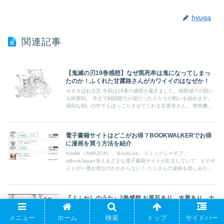
hyuga
関連記事
【鬼滅の刃19巻感想】なぜ黒死牟は鬼になってしまっ
たのか！ふくれた甘露路さんがカワイイのはなぜか！
※ネタばれ注意 今回は19巻の感想を書きました。無限城での戦い
も終盤戦。 今まで戦闘能力が謎だった人たちが戦いを始めます。
深刻な戦いの中でもほっこりさせてくれる甘露寺さん。 突然機動
戦士ガンダムのような鉄球を使い始める悲鳴嶼さん。 盛りだくさ
んで充実の1巻でした。
電子書籍サイトはどこがお得？BOOKWALKERでお得
に漫画を買う方法を紹介
Kindle（AMAZON）、BookLive、コミックシーモア、
eBookJapan等さまざまな電子書籍サイトが乱立していて、どのサ
イトが一番お得なのかわからない！ たくさんの漫画を楽しみたい
けど、どのサイトでどういった方法で購入すると一番お得に購入で
きるのかがわからない！！ といった方も多いのではないでしょう
か？ 今回の記事では、そういった方のために電子書籍サイトの中
『よふかしのうた』2巻感想 お風呂あり、水着あり、ナ
で圧倒的にお得、かつ便利なBOOK☆WALKERを紹介いたしま
ースあり。クソバイブスあがるやん・・・・！！
す。
『よふかしのうた』2巻も最高でした。クソバイブス上がります。
メニュー
ホーム
検索
トップ
サイドバー
今回の2巻では、詰め込めるようなボリュームではない、なずなち