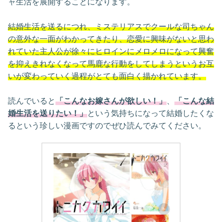
ャ生活を展開することになります。
結婚生活を送るにつれ、ミステリアスでクールな司ちゃん
の意外な一面がわかってきたり、恋愛に興味がないと思わ
れていた主人公が徐々にヒロインにメロメロになって興奮
を抑えきれなくなって馬鹿な行動をしてしまうというお互
いが変わっていく過程がとても面白く描かれています。
読んでいると
「こんなお嫁さんが欲しい！」
、
「こんな結
婚生活を送りたい！」
という気持ちになって結婚したくな
るという珍しい漫画ですのでぜひ読んでみてください。