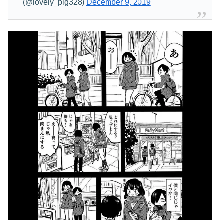
(@lovely_pig328)
December 9, 2019