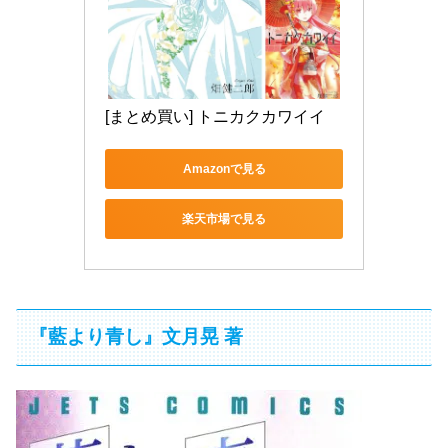
[まとめ買い] トニカクカワイイ
Amazonで見る
楽天市場で見る
『藍より青し』文月晃 著