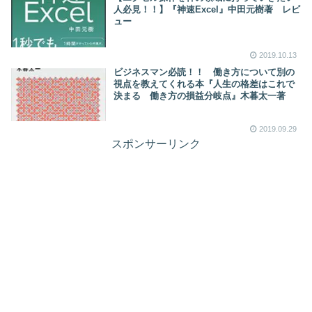
人必見！！】『神速Excel』中田元樹著 レビ
ュー
2019.10.13
ビジネスマン必読！！ 働き方について別の
視点を教えてくれる本『人生の格差はこれで
決まる 働き方の損益分岐点』木暮太一著
2019.09.29
スポンサーリンク