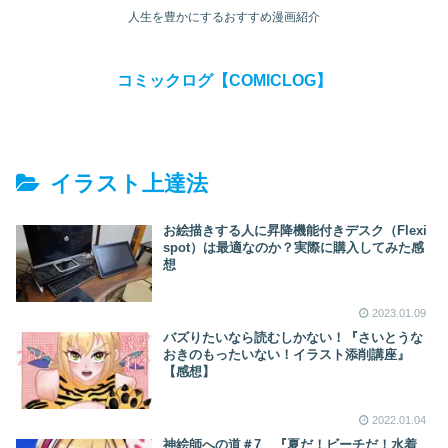
人生を豊かにするおすすめ漫画紹介
コミックログ【COMICLOG】
イラスト上達法
お絵描きする人に昇降機能付きデスク（Flexi
spot）は最適なのか？実際に購入してみた感
想
2023.01.09
バズりたいなら読むしかない！『さいとうな
おきのもったいない！イラスト添削講座』
【感想】
2022.01.04
神絵師への道＃7 『夏だ！ビーチだ！水着