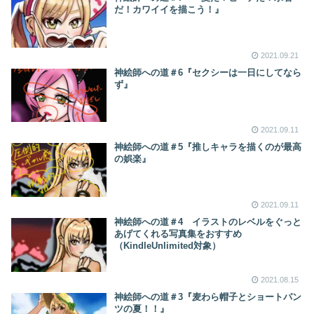
だ！カワイイを描こう！』
2021.09.21
神絵師への道＃6『セクシーは一日にしてなら
ず』
2021.09.11
神絵師への道＃5『推しキャラを描くのが最高
の娯楽』
2021.09.11
神絵師への道＃4 イラストのレベルをぐっと
あげてくれる写真集をおすすめ
（KindleUnlimited対象）
2021.08.15
神絵師への道＃3『麦わら帽子とショートパン
ツの夏！！』