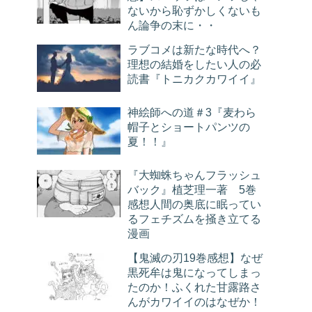
ないから恥ずかしくないも
ん論争の末に・・
ラブコメは新たな時代へ？
理想の結婚をしたい人の必
読書『トニカクカワイイ』
神絵師への道＃3『麦わら
帽子とショートパンツの
夏！！』
『大蜘蛛ちゃんフラッシュ
バック』植芝理一著 5巻
感想人間の奥底に眠ってい
るフェチズムを掻き立てる
漫画
【鬼滅の刃19巻感想】なぜ
黒死牟は鬼になってしまっ
たのか！ふくれた甘露路さ
んがカワイイのはなぜか！