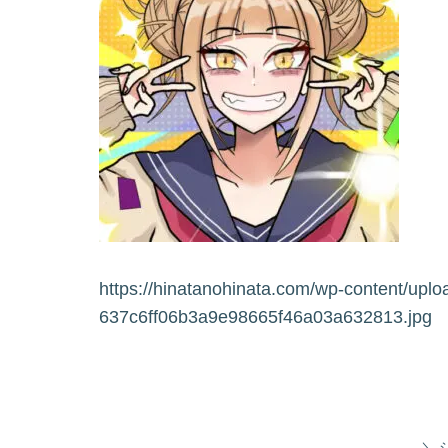
https://hinatanohinata.com/wp-content/upl
637c6ff06b3a9e98665f46a03a632813.jpg