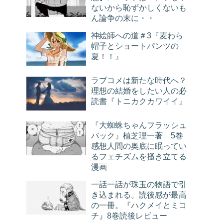
ないから恥ずかしくないも
ん論争の末に・・
神絵師への道＃3『麦わら
帽子とショートパンツの
夏！！』
ラブコメは新たな時代へ？
理想の結婚をしたい人の必
読書『トニカクカワイイ』
『大蜘蛛ちゃんフラッシュ
バック』植芝理一著 5巻
感想人間の奥底に眠ってい
るフェチズムを掻き立てる
漫画
一話一話が珠玉の物語で引
き込まれる。読後感が最高
の一冊。『ハクメイとミコ
チ』8巻読後レビュー