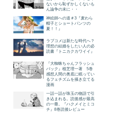
ないから恥ずかしくないも
ん論争の末に・・
神絵師への道＃3『麦わら
帽子とショートパンツの
夏！！』
ラブコメは新たな時代へ？
理想の結婚をしたい人の必
読書『トニカクカワイイ』
『大蜘蛛ちゃんフラッシュ
バック』植芝理一著 5巻
感想人間の奥底に眠ってい
るフェチズムを掻き立てる
漫画
一話一話が珠玉の物語で引
き込まれる。読後感が最高
の一冊。『ハクメイとミコ
チ』8巻読後レビュー