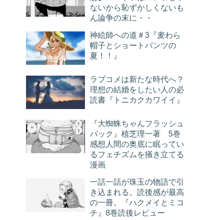
ないから恥ずかしくないも
ん論争の末に・・
神絵師への道＃3『麦わら
帽子とショートパンツの
夏！！』
ラブコメは新たな時代へ？
理想の結婚をしたい人の必
読書『トニカクカワイイ』
『大蜘蛛ちゃんフラッシュ
バック』植芝理一著 5巻
感想人間の奥底に眠ってい
るフェチズムを掻き立てる
漫画
一話一話が珠玉の物語で引
き込まれる。読後感が最高
の一冊。『ハクメイとミコ
チ』8巻読後レビュー